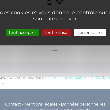
e des cookies et vous donne le contrôle su
souhaitez activer
Tout accepter
Tout refuser
Personnaliser
Restez informés en un cli
 avoir pris connaissance de
sa politique de traitement des do
t.
Contact
-
Mentions légales
-
Données personnelles