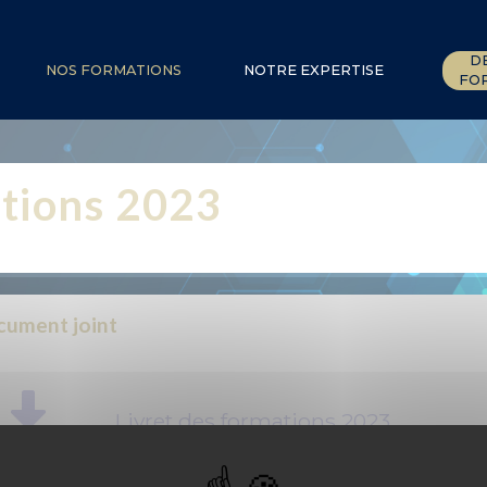
D
NOS FORMATIONS
NOTRE EXPERTISE
FOR
ations 2023
ument joint
Livret des formations 2023
PDF
-
3.5 Mio