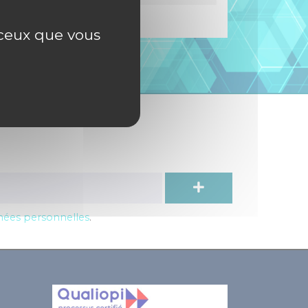
r ceux que vous
c
nnées personnelles
.