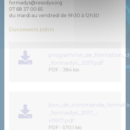
formadys@resodys.org
07 68 37 00 65
du mardi au vendredi de 9h30 à 12h30
Documents joints
programme_de_formation_dy
_formadys_2017.pdf
PDF
-
384 kio
bon_de_commande_formation
_formadys_2017_-
v0917.pdf
PDF
-
570.1 kio