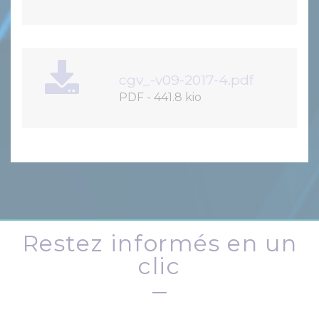
cgv_-v09-2017-4.pdf
PDF
-
441.8 kio
Restez informés en un
clic