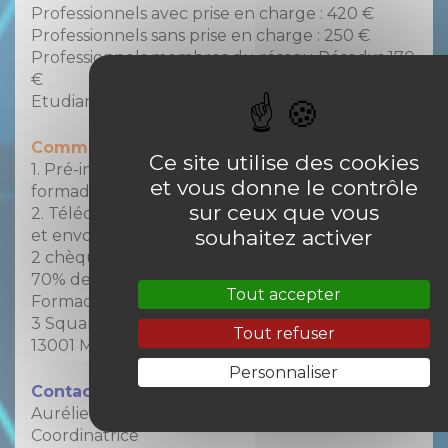
Professionnels avec prise en charge : 420 €
Professionnels sans prise en charge : 250 €
Professionnels membres du réseau Résodys 170
€
Etudiants et demandeurs d’emploi : 170 €
Comment s’inscrire à cette formation ?
Ce site utilise des cookies
1. Pré-inscrivez-vous par mail à
et vous donne le contrôle
formadys@resodys.org
sur ceux que vous
2. Téléchargez le bon de commande ci-dessous
souhaitez activer
et envoyez-le dûment rempli accompagné des
2 chèques de règlement (30% d’acompte et
70% de solde) à
Tout accepter
Formadys
3 Square Stalingrad
Tout refuser
13001 MARSEILLE
Personnaliser
Contact formation
Aurélie GANDOLPHE
Coordinatrice