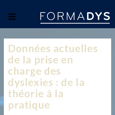
Panneau de gestion des cookies
Données actuelles
de la prise en
charge des
dyslexies : de la
théorie à la
pratique