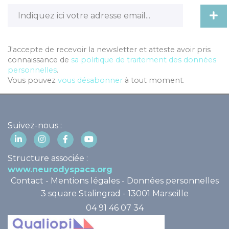
J'accepte de recevoir la newsletter et atteste avoir pris
connaissance de
sa politique de traitement des données
personnelles
.
Vous pouvez
vous désabonner
à tout moment.
Suivez-nous :
Structure associée :
www.neurodyspaca.org
Contact
-
Mentions légales
-
Données personnelles
3 square Stalingrad - 13001 Marseille
04 91 46 07 34