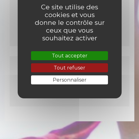
Ce site utilise des
Diaporama
cookies et vous
ERASMUS+
donne le contrôle sur
Powerpoint slideshow
-
ceux que vous
36.2 Mio
souhaitez activer
Tout accepter
Tout refuser
Diaporama ERASMUS
+ (espa.)
Personnaliser
Powerpoint slideshow
-
10.6 Mio