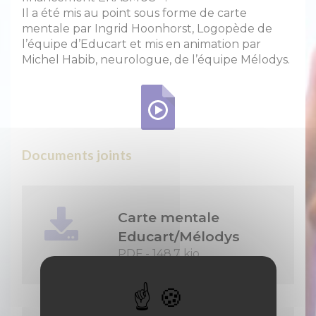
Il a été mis au point sous forme de carte
mentale par Ingrid Hoonhorst, Logopède de
l’équipe d’Educart et mis en animation par
Michel Habib, neurologue, de l’équipe Mélodys.
Documents joints
Carte mentale
Educart/Mélodys
PDF
-
148.7 kio