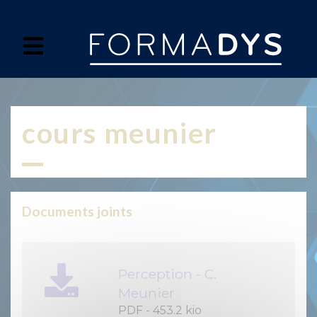
Panneau de gestion des cookies
cours meunier
Documents joints
Perception - C.
Meunier
PDF
-
453.2 kio