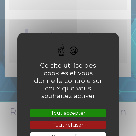
Production - C.
Meunier
PDF
-
2.3 Mio
Ce site utilise des
cookies et vous
donne le contrôle sur
ceux que vous
souhaitez activer
Restez informés en un
Tout accepter
clic
Tout refuser