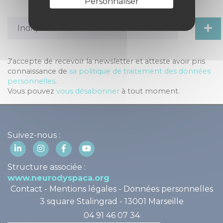
Personnaliser
J'accepte de recevoir la newsletter et atteste avoir pris
connaissance de
sa politique de traitement des données
personnelles
.
Vous pouvez
vous désabonner
à tout moment.
Suivez-nous :
Structure associée :
www.neurodyspaca.org
Contact
-
Mentions légales
-
Données personnelles
3 square Stalingrad - 13001 Marseille
04 91 46 07 34