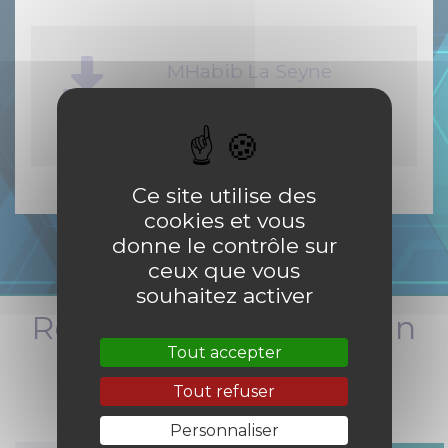
MHabib La Seyne
mars 2012
PDF
-
1.7 Mio
Ce site utilise des
cookies et vous
donne le contrôle sur
ceux que vous
souhaitez activer
Restez informés en un
clic
Tout accepter
Tout refuser
Personnaliser