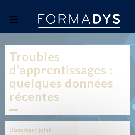
Panneau de gestion des cookies
Troubles
d’apprentissages :
quelques données
récentes
Document joint