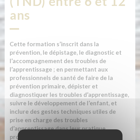
(TND) entre 6 et 12
ans
Cette formation s’inscrit dans la
prévention, le dépistage, le diagnostic et
l’accompagnement des troubles de
l’apprentissage ; en permettant aux
professionnels de santé de faire de la
prévention primaire, dépister et
diagnostiquer les troubles d’apprentissage,
suivre le développement de l’enfant, et
inclure des gestes techniques utiles de
prise en charge des troubles
d’apprentissage dans leur pratique
professionnelle.