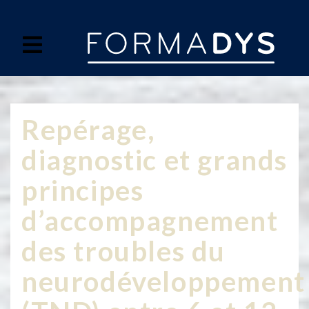
Panneau de gestion des cookies
Repérage,
diagnostic et grands
principes
d’accompagnement
des troubles du
neurodéveloppement