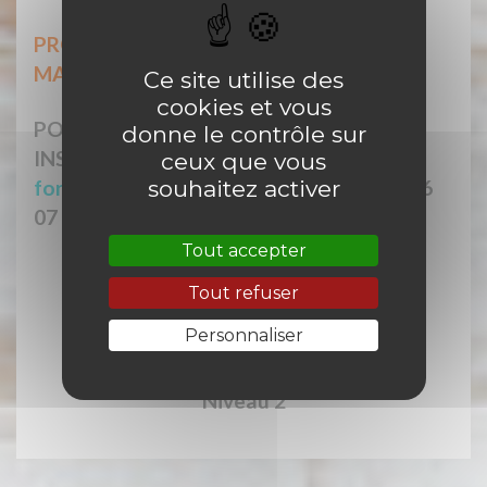
PROCHAINE SESSION
MARSEILLE - 3, 4, 17 et 18 Octobre 2024
Ce site utilise des
cookies et vous
POUR TOUTE INFORMATION OU
donne le contrôle sur
INSCRIPTION :
ceux que vous
souhaitez activer
formadys@neurodyspaca.org
ou 04 91 46
07 34
Tout accepter
Tout refuser
Personnaliser
Plaquette
Médecins
Niveau 2