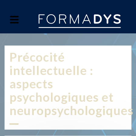
Panneau de gestion des cookies
Précocité
intellectuelle :
aspects
psychologiques et
neuropsychologiques