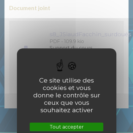
Document joint
s8_JSiaudFacchin_surdoués
PDF
-
109.9 kio
Support du cours
’Précocité intellectuelle :
aspects psychologiques et
neuropsychologiques’ de
J.Siaud-Facchin
Ce site utilise des
cookies et vous
donne le contrôle sur
ceux que vous
souhaitez activer
Tout accepter