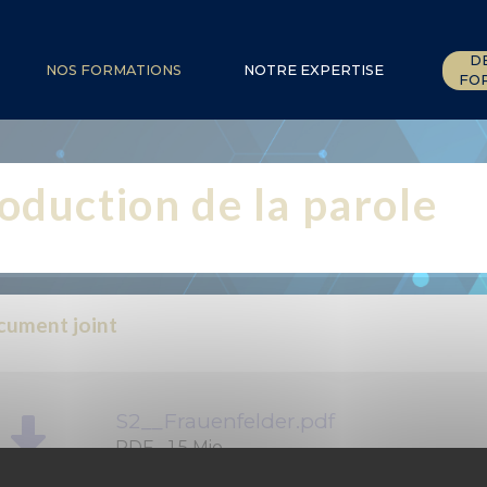
D
NOS FORMATIONS
NOTRE EXPERTISE
FOR
oduction de la parole
ument joint
S2__Frauenfelder.pdf
PDF
-
1.5 Mio
Support du cours "Perception et productio