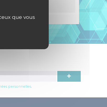
r ceux que vous
c
nnées personnelles
.