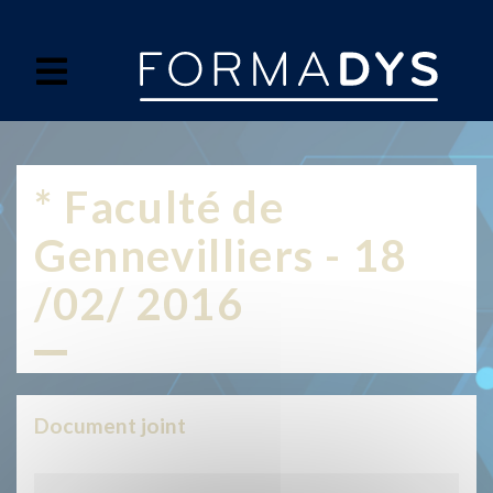
Panneau de gestion des cookies
* Faculté de
Gennevilliers - 18
/02/ 2016
Document joint