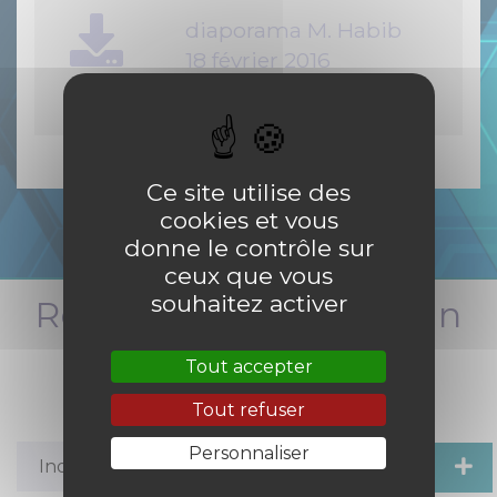
diaporama M. Habib
18 février 2016
PDF
-
22.2 Mio
Ce site utilise des
cookies et vous
donne le contrôle sur
ceux que vous
souhaitez activer
Restez informés en un
clic
Tout accepter
Tout refuser
Personnaliser