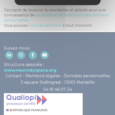
J'accepte de recevoir la newsletter et atteste avoir pris
connaissance de
sa politique de traitement des données
personnelles
.
Vous pouvez
vous désabonner
à tout moment.
Suivez-nous :
Structure associée :
www.neurodyspaca.org
Contact
-
Mentions légales
-
Données personnelles
3 square Stalingrad - 13001 Marseille
04 91 46 07 34