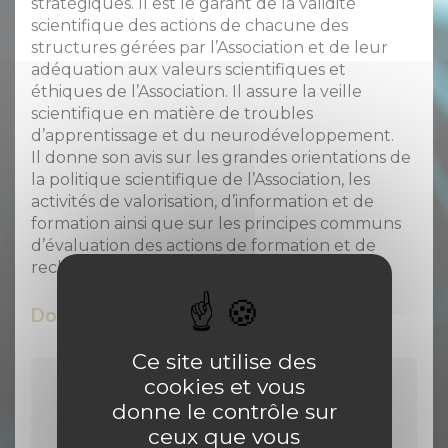
stratégiques. Il est le garant de la validité
scientifique des actions de chacune des
structures gérées par l’Association et de leur
adéquation aux valeurs scientifiques et
éthiques de l’Association. Il assure la veille
scientifique en matière de troubles
d’apprentissage et du neurodéveloppement.
Il donne son avis sur les grandes orientations de
la politique scientifique de l’Association, les
activités de valorisation, d’information et de
formation ainsi que sur les principes communs
d’évaluation des actions de formation et de
recherche.
Document joint
Ce site utilise des
cookies et vous
Membres du Comité
donne le contrôle sur
Scientifique
ceux que vous