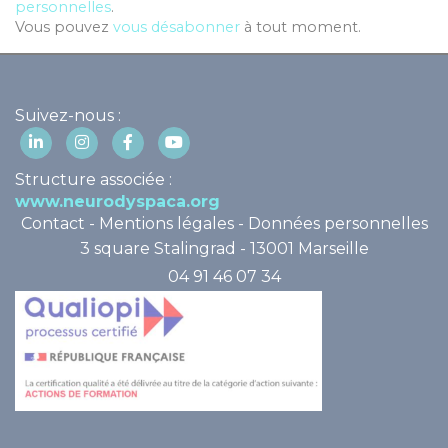
personnelles
.
Vous pouvez
vous désabonner
à tout moment.
Suivez-nous :
Structure associée :
www.neurodyspaca.org
Contact
-
Mentions légales
-
Données personnelles
3 square Stalingrad - 13001 Marseille
04 91 46 07 34