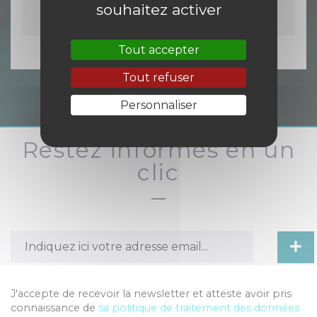
PDF
-
35.7 kio
souhaitez activer
Tout accepter
Tout refuser
Personnaliser
Restez informés en un
clic
J'accepte de recevoir la newsletter et atteste avoir pris
connaissance de
sa politique de traitement des données